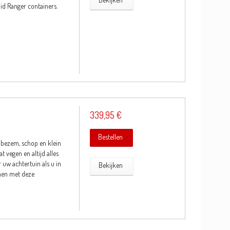
d Ranger containers.
339,95 €
Bestellen
 bezem, schop en klein
t vegen en altijd alles
 uw achtertuin als u in
Bekijken
emen met deze