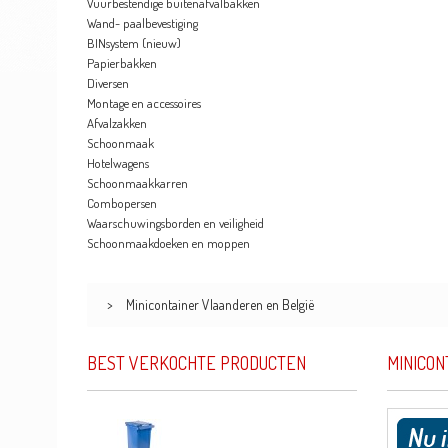
Vuurbestendige buitenafvalbakken
Wand- paalbevestiging
BINsystem (nieuw)
Papierbakken
Diversen
Montage en accessoires
Afvalzakken
Schoonmaak
Hotelwagens
Schoonmaakkarren
Combopersen
Waarschuwingsborden en veiligheid
Schoonmaakdoeken en moppen
>
Minicontainer Vlaanderen en België
BEST VERKOCHTE PRODUCTEN
MINICON