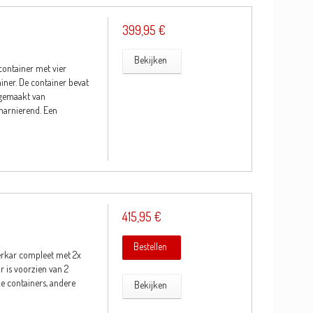
399,95 €
Bekijken
container met vier
iner. De container bevat
 gemaakt van
charnierend. Een
415,95 €
Bestellen
erkar compleet met 2x
ar is voorzien van 2
e containers, andere
Bekijken