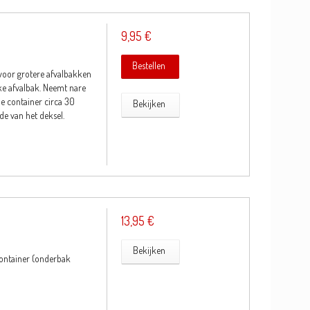
9,95 €
Bestellen
oor grotere afvalbakken
lke afvalbak. Neemt nare
de container circa 30
Bekijken
de van het deksel.
13,95 €
Bekijken
ontainer (onderbak