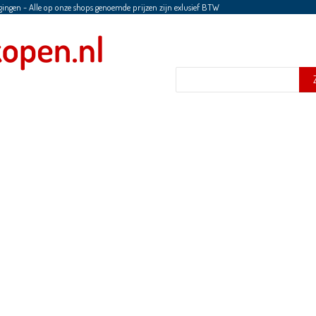
gingen
-
Alle op onze shops genoemde prijzen zijn exlusief BTW