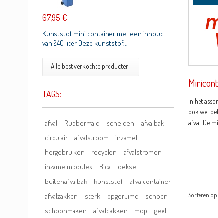
67,95 €
Kunststof mini container met een inhoud
van 240 liter Deze kunststof...
Alle best verkochte producten
Minicont
TAGS:
In het asso
ook wel bek
afval
Rubbermaid
scheiden
afvalbak
afval. De m
circulair
afvalstroom
inzamel
hergebruiken
recyclen
afvalstromen
inzamelmodules
Bica
deksel
buitenafvalbak
kunststof
afvalcontainer
Sorteren op
afvalzakken
sterk
opgeruimd
schoon
schoonmaken
afvalbakken
mop
geel