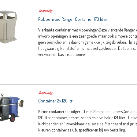
Voorradig
Rubbermaid Ranger Container 170 liter
Vierkante container met 4 openingenDeze vierkante Ranger 
inworp openingen is een zeer goede, maar ook simpele conta
geen pushklep en is daarom gemakkelijk te gebruiken. Hij is
hoogwaardig kunststof en is inclusief zakhouder. De top is s
verzwaarde basis is optioneel.
Voorradig
Container 2x 120 ltr
Kleine containerkar uitgerust met 2 mini-containersContain
120 liter container, bezem, schop en afvalbakje (21 liter). De k
luchtbanden en 1 zwenkbaar neuswieltje. Standaard met grijz
kleuren containers a.u.b. specificeren bij uw bestelling.