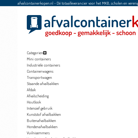
afvalcontainerkopen.nl - Dé totaalleverancier voor het MKB, scholen en vereni
Categorien
Mini containers
Industriële containers
Containerwagens
Transportwagen
Staande afvalbakken
Afdak
Afvalscheiding
Houtlook
Intensief gebruik
Kunststof afvalbakken
Buitenafvalbakken
Hondenafvalbakken
Vuilnisemmers