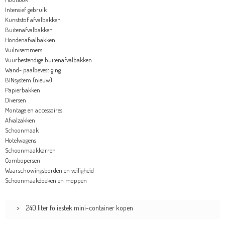
Intensief gebruik
Kunststof afvalbakken
Buitenafvalbakken
Hondenafvalbakken
Vuilnisemmers
Vuurbestendige buitenafvalbakken
Wand- paalbevestiging
BINsystem (nieuw)
Papierbakken
Diversen
Montage en accessoires
Afvalzakken
Schoonmaak
Hotelwagens
Schoonmaakkarren
Combopersen
Waarschuwingsborden en veiligheid
Schoonmaakdoeken en moppen
>
240 liter foliestek mini-container kopen