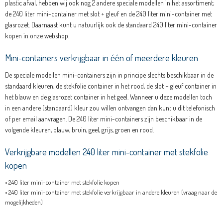
plastic afval, hebben wij ook nog 2 andere speciale modellen in het assortiment;
de 240 liter mini-container met slot + gleuf en de 240 liter mini-container met
glasrozet. Daarnaast kunt u natuurlijk ook de standaard 240 liter mini-container
kopen in onze webshop.
Mini-containers verkrijgbaar in één of meerdere kleuren
De speciale modellen mini-containers zijn in principe slechts beschikbaar in de
standaard kleuren, de stekfolie container in het rood, de slot + gleuf container in
het blauw en de glasrozet container in het geel. Wanneer u deze modellen toch
in een andere (standaard) kleur zou willen ontvangen dan kunt u dit telefonisch
of per email aanvragen. De 240 liter mini-containers zijn beschikbaar in de
volgende kleuren, blauw, bruin, geel, grijs, groen en rood.
Verkrijgbare modellen 240 liter mini-container met stekfolie
kopen
•
240 liter mini-container met stekfolie kopen
•
240 liter mini-container met stekfolie verkrijgbaar in andere kleuren (vraag naar de
mogelijkheden)