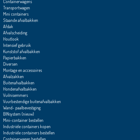
Containerwagens
Transportwagen
Mini containers
Staande afvalbakken
Afdak
Afvalscheiding
Houtlook
Intensief gebruik
Kunststof afvalbakken
Papierbakken
Diversen
Montage en accessoires
Afvalzakken
Buitenafvalbakken
Hondenafvalbakken
Vuilnisemmers
Vuurbestendige buitenafvalbakken
Wand- paalbevestiging
BINsystem (nieuw)
Mini-container bestellen
Industriële containers kopen
Industriële containers bestellen
Containerwagen bestellen