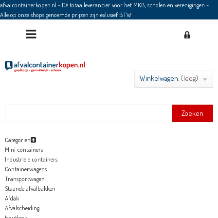
afvalcontainerkopen.nl - Dé totaalleverancier voor het MKB, scholen en verenigingen
-
Alle op onze shops genoemde prijzen zijn exlusief BTW
Winkelwagen:
(leeg)
Zoeken
Categorien
Mini containers
Industriële containers
Containerwagens
Transportwagen
Staande afvalbakken
Afdak
Afvalscheiding
Houtlook