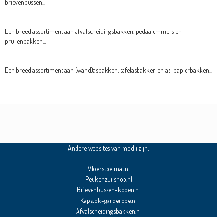
brievenbussen...
Een breed assortiment aan afvalscheidingsbakken, pedaalemmers en
prullenbakken...
Een breed assortiment aan (wand)asbakken, tafelasbakken en as-papierbakken...
Andere websites van modii zijn:
Vloerstoelmat.nl
Peukenzuilshop.nl
Brievenbussen-kopen.nl
Kapstok-garderobe.nl
Afvalscheidingsbakken.nl