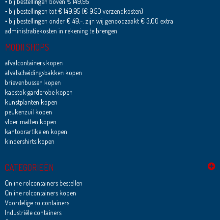
• bij bestellingen boven € 149,95
• bij bestellingen tot € 149,95 (€ 9,50 verzendkosten)
• bij bestellingen onder € 49,-. zijn wij genoodzaakt € 3,00 extra
administratiekosten in rekening te brengen
MODII SHOPS
afvalcontainers kopen
afvalscheidingsbakken kopen
brievenbussen kopen
kapstok garderobe kopen
kunstplanten kopen
peukenzuil kopen
vloer matten kopen
kantoorartikelen kopen
kindershirts kopen
CATEGORIEËN
Online rolcontainers bestellen
Online rolcontainers kopen
Voordelige rolcontainers
Industriële containers