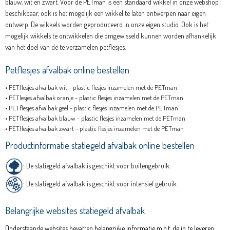
blauw, wit en zwart. Voor de PETman is een standaard wikkel in onze webshop
beschikbaar, ook is het mogelijk een wikkel te laten ontwerpen naar eigen
ontwerp. De wikkels worden geproduceerd in onze eigen studio. Ook is het
mogelijk wikkels te ontwikkelen die omgewisseld kunnen worden afhankelijk
van het doel van de te verzamelen petflesjes.
Petflesjes afvalbak online bestellen
•
PETflesjes afvalbak wit - plastic flesjes inzamelen met de PETman
•
PETlesjes afvalbak oranje - plastic flesjes inzamelen met de PETman
•
PETflesjes afvalbak geel - plastic flesjes inzamelen met de PETman
•
PETflesjes afvalbak blauw - plastic flesjes inzamelen met de PETman
•
PETflesjes afvalbak zwart - plastic flesjes inzamelen met de PETman
Productinformatie statiegeld afvalbak online bestellen
: De statiegeld afvalbak is geschikt voor buitengebruik.
: De statiegeld afvalbak is geschikt voor intensief gebruik.
Belangrijke websites
statiegeld afvalbak
Onderstaande websites bevatten belangrijke informatie m.b.t. de in te leveren