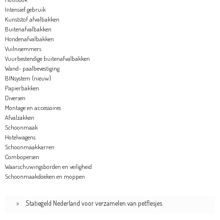
Intensief gebruik
Kunststof afvalbakken
Buitenafvalbakken
Hondenafvalbakken
Vuilnisemmers
Vuurbestendige buitenafvalbakken
Wand- paalbevestiging
BINsystem (nieuw)
Papierbakken
Diversen
Montage en accessoires
Afvalzakken
Schoonmaak
Hotelwagens
Schoonmaakkarren
Combopersen
Waarschuwingsborden en veiligheid
Schoonmaakdoeken en moppen
>
Statiegeld Nederland voor verzamelen van petflesjes