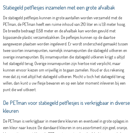
Statiegeld petflesjes inzamelen met een grote afvalbak
De statiegeld petflesjes kunnen in grote aantallen worden verzameld met de
PETman, de PETman heeft een ruime inhoud van 210 liter en is 1,8 meter hoog.
De breedte bedraagt 0,58 meter en de afvalbak kan worden gevuld met
bijpassende plastic verzamelzakken. De peflesjes kunnen op de daartoe
aangewezen plaatsen worden ingeleverd. Er wordt onderscheid gemaakt tussen
twee soorten innamepunten, namelijk innamepunten die statiegeld uitkeren en
overige innamepunten. Bij innamepunten die statiegeld uitkeren krijgt u altijd
het statiegeld terug. Overige innamepunten zijn hiertoe niet verplicht, maar
kunnen ervoor kiezen om vrijwillig in te gaan zamelen. Houd er dus rekening
mee dat zij niet altijd het statiegeld uitkeren. Mocht u toch het statiegeld terug
willen, dan kunt u uw flesje bewaren en op een later moment inleveren bij een
punt die wel uitkeert.
De PETman voor statiegeld petflesjes is verkrijgbaar in diverse
kleuren
De PETman is verkrijgbaar in meerdere kleuren en eventueel in grote oplages in
een kleur naar keuze. De standaard kleuren in ons assortiment zijn geel, oranje,