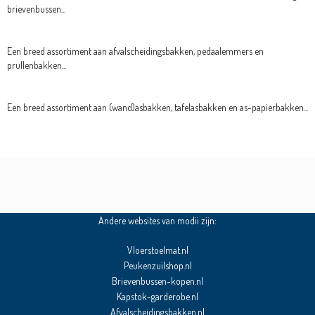
brievenbussen...
Een breed assortiment aan afvalscheidingsbakken, pedaalemmers en
prullenbakken...
Een breed assortiment aan (wand)asbakken, tafelasbakken en as-papierbakken...
Andere websites van modii zijn:
Vloerstoelmat.nl
Peukenzuilshop.nl
Brievenbussen-kopen.nl
Kapstok-garderobe.nl
Afvalscheidingsbakken.nl