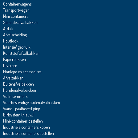
Containerwagens
Transportwagen
Mini containers
Staande afvalbakken
Afdak
Afvalscheiding
Houtlook
Intensief gebruik
Kunststof afvalbakken
Papierbakken
Diversen
Montage en accessoires
Afvalzakken
Buitenafvalbakken
Hondenafvalbakken
Vuilnisemmers
Vuurbestendige buitenafvalbakken
Wand- paalbevestiging
BINsystem (nieuw)
Mini-container bestellen
Industriële containers kopen
Industriële containers bestellen