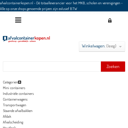
afvalcontainerkopen.nl - Dé totaalleverancier voor het MKB, scholen en verenigingen
-
Alle op onze shops genoemde prijzen zijn exlusief BTW
Winkelwagen:
(leeg)
Zoeken
Categorien
Mini containers
Industriële containers
Containerwagens
Transportwagen
Staande afvalbakken
Afdak
Afvalscheiding
Houtlook