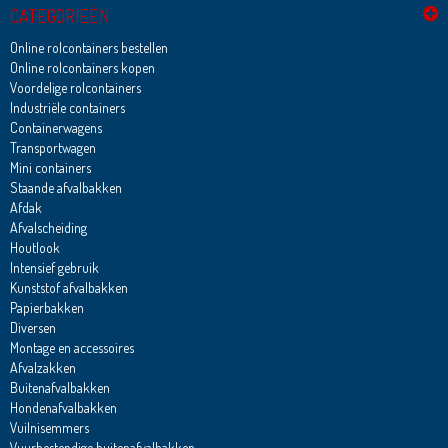
CATEGORIEËN
Online rolcontainers bestellen
Online rolcontainers kopen
Voordelige rolcontainers
Industriële containers
Containerwagens
Transportwagen
Mini containers
Staande afvalbakken
Afdak
Afvalscheiding
Houtlook
Intensief gebruik
Kunststof afvalbakken
Papierbakken
Diversen
Montage en accessoires
Afvalzakken
Buitenafvalbakken
Hondenafvalbakken
Vuilnisemmers
Vuurbestendige buitenafvalbakken