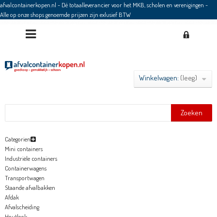
afvalcontainerkopen.nl - Dé totaalleverancier voor het MKB, scholen en verenigingen
-
Alle op onze shops genoemde prijzen zijn exlusief BTW
Winkelwagen:
(leeg)
Zoeken
Categorien
Mini containers
Industriële containers
Containerwagens
Transportwagen
Staande afvalbakken
Afdak
Afvalscheiding
Houtlook