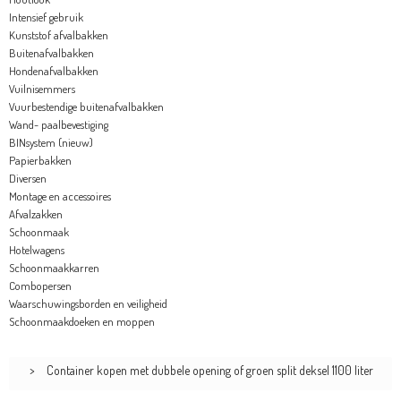
Intensief gebruik
Kunststof afvalbakken
Buitenafvalbakken
Hondenafvalbakken
Vuilnisemmers
Vuurbestendige buitenafvalbakken
Wand- paalbevestiging
BINsystem (nieuw)
Papierbakken
Diversen
Montage en accessoires
Afvalzakken
Schoonmaak
Hotelwagens
Schoonmaakkarren
Combopersen
Waarschuwingsborden en veiligheid
Schoonmaakdoeken en moppen
>
Container kopen met dubbele opening of groen split deksel 1100 liter