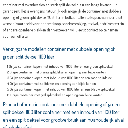
container met zwenkwielen en sterk split deksel die u een lange levensduur
garandeert. Het is overigens natuurlijk ook mogelijk de container met dubbele
opening of groen split deksel 1100 liter in bulkaantallen te kopen, wanneer u dit
wenst bijvoorbeeld voor doorverkoop, sportvereniging, festival, bedrijventerrein
of andere openbare plekken dan verzoeken wij u eerst contact op te nemen
voor een offerte.
Verkrijgbare modellen container met dubbele opening of
groen split deksel 1100 liter
Grijze container kopen met inhoud van 1100 liter en een groen splitdeksel
Grijze container met oranje splitdeksel en opening aan bijde kanten
Grijze container kopen met inhoud van 1100 liter en een rood splitdeksel
Grijze container met splitdeksel en opening aan bijde kanten
Grijze container kopen met inhoud van 1100 liter en een blauw splitdeksel
Grijze container met geel splitdeksel en opening aan bijde kanten
Productinformatie container met dubbele opening of groen
split deksel 1100 liter container met een inhoud van 1100 liter
en een split deksel voor grootverbruik aan huishoudelijk afval
of zakelijk afval