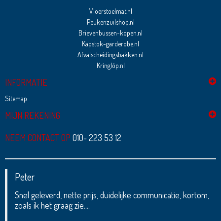
Vloerstoelmat.nl
Peukenzuilshop.nl
Brievenbussen-kopen.nl
Kapstok-garderobe.nl
Afvalscheidingsbakken.nl
Kringlöp.nl
INFORMATIE
Sitemap
MIJN REKENING
NEEM CONTACT OP
010- 223 53 12
Peter
Snel geleverd, nette prijs, duidelijke communicatie, kortom,
zoals ik het graag zie....