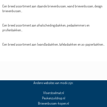
Een breed assortiment aan staande brievenbussen, wand brievenbussen, design
brievenbussen...
Een breed assortiment aan afvalscheidingsbakken, pedaalemmers en
prullenbakken...
Een breed assortiment aan (wand)asbakken, tafelasbakken en as-papierbakken...
Andere websites van modii zijn:
Vloerstoelmat.nl
Peukenzuilshop.nl
Brievenbussen-kopen.nl