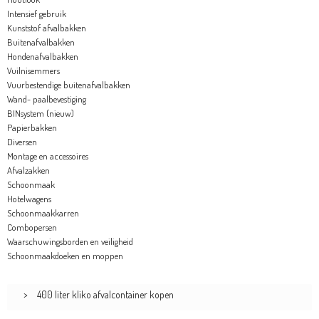
Intensief gebruik
Kunststof afvalbakken
Buitenafvalbakken
Hondenafvalbakken
Vuilnisemmers
Vuurbestendige buitenafvalbakken
Wand- paalbevestiging
BINsystem (nieuw)
Papierbakken
Diversen
Montage en accessoires
Afvalzakken
Schoonmaak
Hotelwagens
Schoonmaakkarren
Combopersen
Waarschuwingsborden en veiligheid
Schoonmaakdoeken en moppen
>
400 liter kliko afvalcontainer kopen