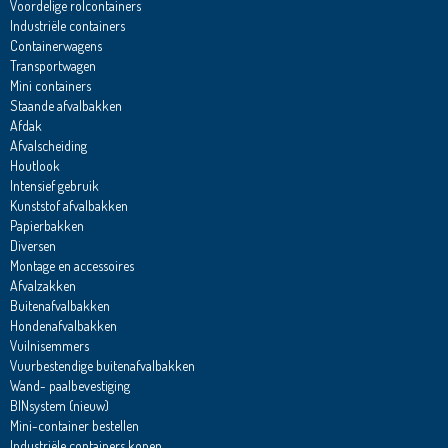
Voordelige rolcontainers
Industriële containers
Containerwagens
Transportwagen
Mini containers
Staande afvalbakken
Afdak
Afvalscheiding
Houtlook
Intensief gebruik
Kunststof afvalbakken
Papierbakken
Diversen
Montage en accessoires
Afvalzakken
Buitenafvalbakken
Hondenafvalbakken
Vuilnisemmers
Vuurbestendige buitenafvalbakken
Wand- paalbevestiging
BINsystem (nieuw)
Mini-container bestellen
Industriële containers kopen