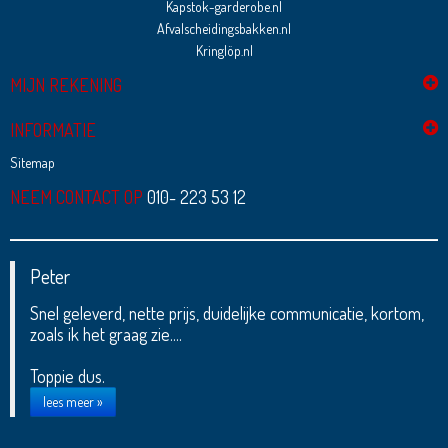
Kapstok-garderobe.nl
Afvalscheidingsbakken.nl
Kringlöp.nl
MIJN REKENING
INFORMATIE
Sitemap
NEEM CONTACT OP
010- 223 53 12
Peter
Snel geleverd, nette prijs, duidelijke communicatie, kortom,
zoals ik het graag zie....
Toppie dus.
lees meer »