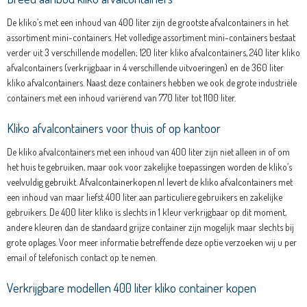
De kliko’s met een inhoud van 400 liter zijn de grootste afvalcontainers in het
assortiment mini-containers. Het volledige assortiment mini-containers bestaat
verder uit 3 verschillende modellen; 120 liter kliko afvalcontainers, 240 liter kliko
afvalcontainers (verkrijgbaar in 4 verschillende uitvoeringen) en de 360 liter
kliko afvalcontainers. Naast deze containers hebben we ook de grote industriële
containers met een inhoud variërend van 770 liter tot 1100 liter.
Kliko afvalcontainers voor thuis of op kantoor
De kliko afvalcontainers met een inhoud van 400 liter zijn niet alleen in of om
het huis te gebruiken, maar ook voor zakelijke toepassingen worden de kliko’s
veelvuldig gebruikt. Afvalcontainerkopen.nl levert de kliko afvalcontainers met
een inhoud van maar liefst 400 liter aan particuliere gebruikers en zakelijke
gebruikers. De 400 liter kliko is slechts in 1 kleur verkrijgbaar op dit moment,
andere kleuren dan de standaard grijze container zijn mogelijk maar slechts bij
grote oplages. Voor meer informatie betreffende deze optie verzoeken wij u per
email of telefonisch contact op te nemen.
Verkrijgbare modellen 400 liter kliko container kopen