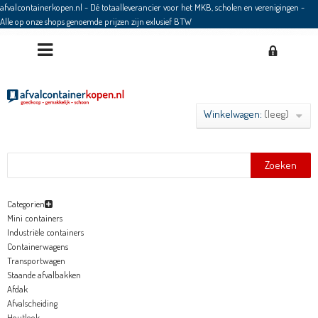
afvalcontainerkopen.nl - Dé totaalleverancier voor het MKB, scholen en verenigingen
-
Alle op onze shops genoemde prijzen zijn exlusief BTW
Winkelwagen:
(leeg)
Zoeken
Categorien
Mini containers
Industriële containers
Containerwagens
Transportwagen
Staande afvalbakken
Afdak
Afvalscheiding
Houtlook