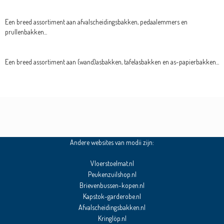
Een breed assortiment aan afvalscheidingsbakken, pedaalemmers en
prullenbakken...
Een breed assortiment aan (wand)asbakken, tafelasbakken en as-papierbakken...
Andere websites van modii zijn:
Vloerstoelmat.nl
Peukenzuilshop.nl
Brievenbussen-kopen.nl
Kapstok-garderobe.nl
Afvalscheidingsbakken.nl
Kringlöp.nl