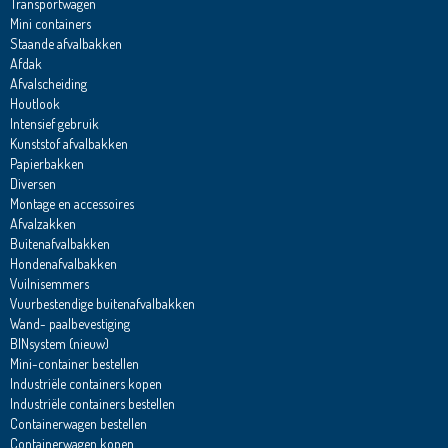
Transportwagen
Mini containers
Staande afvalbakken
Afdak
Afvalscheiding
Houtlook
Intensief gebruik
Kunststof afvalbakken
Papierbakken
Diversen
Montage en accessoires
Afvalzakken
Buitenafvalbakken
Hondenafvalbakken
Vuilnisemmers
Vuurbestendige buitenafvalbakken
Wand- paalbevestiging
BINsystem (nieuw)
Mini-container bestellen
Industriële containers kopen
Industriële containers bestellen
Containerwagen bestellen
Containerwagen kopen