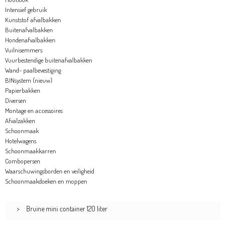
Intensief gebruik
Kunststof afvalbakken
Buitenafvalbakken
Hondenafvalbakken
Vuilnisemmers
Vuurbestendige buitenafvalbakken
Wand- paalbevestiging
BINsystem (nieuw)
Papierbakken
Diversen
Montage en accessoires
Afvalzakken
Schoonmaak
Hotelwagens
Schoonmaakkarren
Combopersen
Waarschuwingsborden en veiligheid
Schoonmaakdoeken en moppen
>
Bruine mini container 120 liter