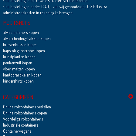
• bij bestellingen tot € 149,95 (€ 9,50 verzendkosten)
• bij bestellingen onder € 49,-. zijn wij genoodzaakt € 3,00 extra
administratiekosten in rekening te brengen
MODII SHOPS
afvalcontainers kopen
afvalscheidingsbakken kopen
brievenbussen kopen
kapstok garderobe kopen
kunstplanten kopen
peukenzuil kopen
vloer matten kopen
kantoorartikelen kopen
kindershirts kopen
CATEGORIEËN
Online rolcontainers bestellen
Online rolcontainers kopen
Voordelige rolcontainers
Industriële containers
Containerwagens