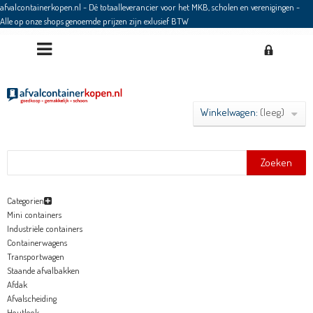
afvalcontainerkopen.nl - Dé totaalleverancier voor het MKB, scholen en verenigingen
-
Alle op onze shops genoemde prijzen zijn exlusief BTW
Winkelwagen:
(leeg)
Zoeken
Categorien
Mini containers
Industriële containers
Containerwagens
Transportwagen
Staande afvalbakken
Afdak
Afvalscheiding
Houtlook