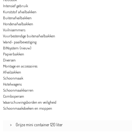
Intensief gebruik
Kunststof afvalbakken
Buitenafvalbakken
Hondenafvalbakken
Vuilnisemmers
Vuurbestendige buitenafvalbakken
Wand- paalbevestiging
BINsystem (nieuw)
Papierbakken
Diversen
Montage en accessoires
Afvalzakken
Schoonmaak
Hotelwagens
Schoonmaakkarren
Combopersen
Waarschuwingsborden en veiligheid
Schoonmaakdoeken en moppen
>
Grijze mini container 120 liter