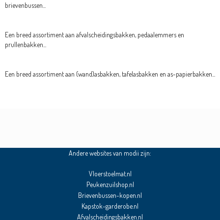
brievenbussen...
Een breed assortiment aan afvalscheidingsbakken, pedaalemmers en
prullenbakken...
Een breed assortiment aan (wand)asbakken, tafelasbakken en as-papierbakken...
Andere websites van modii zijn:
Vloerstoelmat.nl
Peukenzuilshop.nl
Brievenbussen-kopen.nl
Kapstok-garderobe.nl
Afvalscheidingsbakken.nl