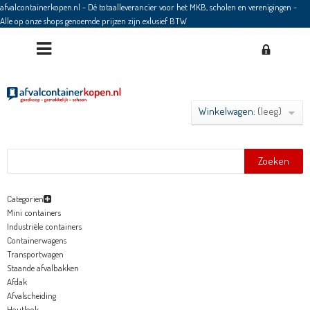
afvalcontainerkopen.nl - Dé totaalleverancier voor het MKB, scholen en verenigingen
-
Alle op onze shops genoemde prijzen zijn exlusief BTW
Winkelwagen:
(leeg)
Zoeken
Categorien
Mini containers
Industriële containers
Containerwagens
Transportwagen
Staande afvalbakken
Afdak
Afvalscheiding
Houtlook