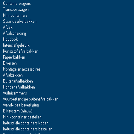
Containerwagens
Transportwagen
Mini containers
Staande afvalbakken
Afdak
Afvalscheiding
Houtlook
Intensief gebruik
Kunststof afvalbakken
Papierbakken
Diversen
Montage en accessoires
Afvalzakken
Buitenafvalbakken
Hondenafvalbakken
Vuilnisemmers
Vuurbestendige buitenafvalbakken
Wand- paalbevestiging
BINsystem (nieuw)
Mini-container bestellen
Industriële containers kopen
Industriële containers bestellen