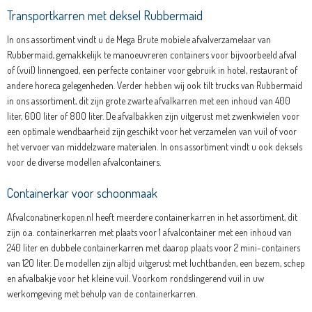
Transportkarren met deksel Rubbermaid
In ons assortiment vindt u de Mega Brute mobiele afvalverzamelaar van
Rubbermaid, gemakkelijk te manoeuvreren containers voor bijvoorbeeld afval
of (vuil) linnengoed, een perfecte container voor gebruik in hotel, restaurant of
andere horeca gelegenheden. Verder hebben wij ook tilt trucks van Rubbermaid
in ons assortiment, dit zijn grote zwarte afvalkarren met een inhoud van
400
liter
,
600 liter
of
800 liter
. De afvalbakken zijn uitgerust met zwenkwielen voor
een optimale wendbaarheid zijn geschikt voor het verzamelen van vuil of voor
het vervoer van middelzware materialen. In ons
assortiment
vindt u ook
deksels
voor de
diverse
modellen afvalcontainers.
Containerkar voor schoonmaak
Afvalconatinerkopen.nl heeft meerdere containerkarren in het assortiment, dit
zijn o.a. containerkarren met plaats voor 1 afvalcontainer met een inhoud van
240 liter en dubbele containerkarren met daarop plaats voor 2 mini-containers
van 120 liter. De modellen zijn altijd uitgerust met luchtbanden, een bezem, schep
en afvalbakje voor het kleine vuil. Voorkom rondslingerend vuil in uw
werkomgeving met behulp van de containerkarren.