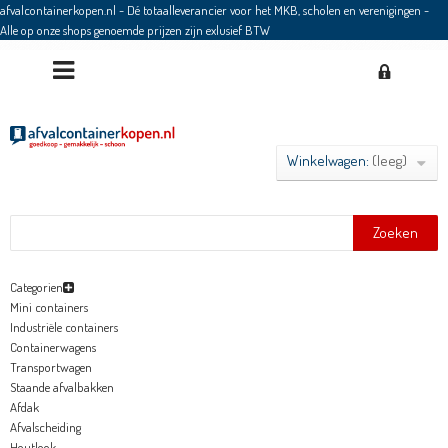
afvalcontainerkopen.nl - Dé totaalleverancier voor het MKB, scholen en verenigingen
-
Alle op onze shops genoemde prijzen zijn exlusief BTW
Winkelwagen:
(leeg)
Zoeken
Categorien
Mini containers
Industriële containers
Containerwagens
Transportwagen
Staande afvalbakken
Afdak
Afvalscheiding
Houtlook