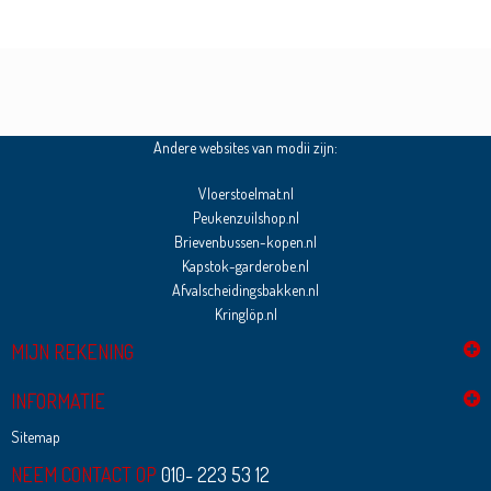
Andere websites van modii zijn:
Vloerstoelmat.nl
Peukenzuilshop.nl
Brievenbussen-kopen.nl
Kapstok-garderobe.nl
Afvalscheidingsbakken.nl
Kringlöp.nl
MIJN REKENING
INFORMATIE
Sitemap
NEEM CONTACT OP
010- 223 53 12