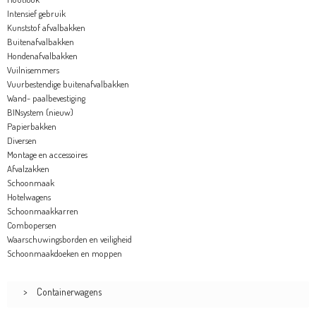
Intensief gebruik
Kunststof afvalbakken
Buitenafvalbakken
Hondenafvalbakken
Vuilnisemmers
Vuurbestendige buitenafvalbakken
Wand- paalbevestiging
BINsystem (nieuw)
Papierbakken
Diversen
Montage en accessoires
Afvalzakken
Schoonmaak
Hotelwagens
Schoonmaakkarren
Combopersen
Waarschuwingsborden en veiligheid
Schoonmaakdoeken en moppen
>
Containerwagens