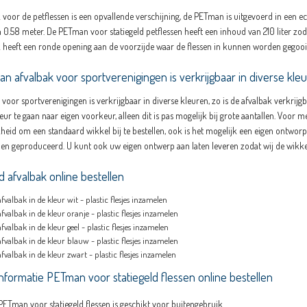
 voor de petflessen is een opvallende verschijning, de PETman is uitgevoerd in een
 0.58 meter. De PETman voor statiegeld petflessen heeft een inhoud van 210 liter zod
 heeft een ronde opening aan de voorzijde waar de flessen in kunnen worden gegooi
n afvalbak voor sportverenigingen is verkrijgbaar in diverse kle
oor sportverenigingen is verkrijgbaar in diverse kleuren, zo is de afvalbak verkrijgba
eur te gaan naar eigen voorkeur, alleen dit is pas mogelijk bij grote aantallen. Voo
heid om een standaard wikkel bij te bestellen, ook is het mogelijk een eigen ontworp
en geproduceerd. U kunt ook uw eigen ontwerp aan laten leveren zodat wij de wikk
d afvalbak online bestellen
afvalbak in de kleur wit - plastic flesjes inzamelen
afvalbak in de kleur oranje - plastic flesjes inzamelen
afvalbak in de kleur geel - plastic flesjes inzamelen
afvalbak in de kleur blauw - plastic flesjes inzamelen
afvalbak in de kleur zwart - plastic flesjes inzamelen
nformatie PETman voor statiegeld flessen online bestellen
 PETman voor statiegeld flessen is geschikt voor buitengebruik.