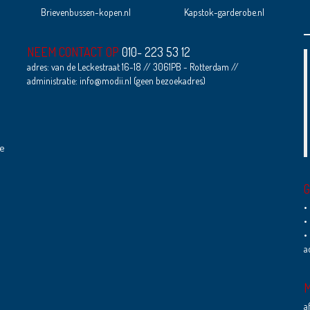
Brievenbussen-kopen.nl
Kapstok-garderobe.nl
NEEM CONTACT OP
010- 223 53 12
adres: van de Leckestraat 16-18 // 3061PB - Rotterdam //
administratie: info@modii.nl (geen bezoekadres)
ie
G
•
•
•
a
M
a