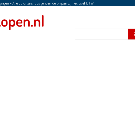
gingen
-
Alle op onze shops genoemde prijzen zijn exlusief BTW