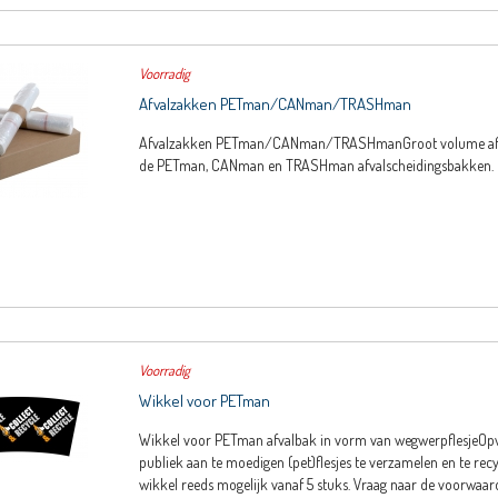
Voorradig
Afvalzakken PETman/CANman/TRASHman
Afvalzakken PETman/CANman/TRASHmanGroot volume afva
de PETman, CANman en TRASHman afvalscheidingsbakken.
Voorradig
Wikkel voor PETman
Wikkel voor PETman afvalbak in vorm van wegwerpflesjeOpv
publiek aan te moedigen (pet)flesjes te verzamelen en te rec
wikkel reeds mogelijk vanaf 5 stuks. Vraag naar de voorwaar