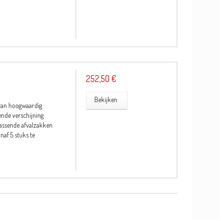
252,50 €
Bekijken
van hoogwaardig
lende verschijning
passende afvalzakken
af 5 stuks te