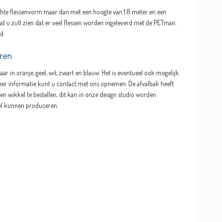
 echte flessenvorm maar dan met een hoogte van 1.8 meter en een
at u zult zien dat er veel flessen worden ingeleverd met de PETman.
d.
uren
ar in oranje, geel, wit, zwart en blauw. Het is eventueel ook mogelijk
r meer informatie kunt u contact met ons opnemen. De afvalbak heeft
en wikkel te bestellen, dit kan in onze design studio worden
el kunnen produceren.