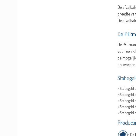
De afvalbak
breedte van
De afvalbak
De PEtma
De PETman v
voor een kl
de mogelijk
ontworpen 
Statiegel
•
Statiegeld 
•
Statiegeld 
•
Statiegeld 
•
Statiegeld 
•
Statiegeld 
Producti
: De