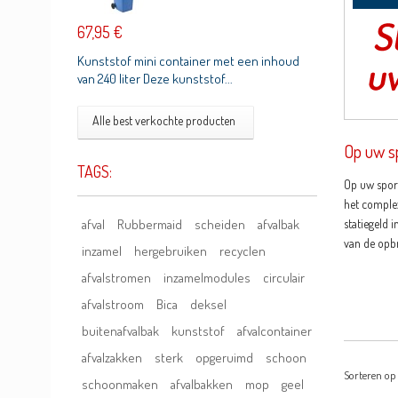
67,95 €
Kunststof mini container met een inhoud
van 240 liter Deze kunststof...
Alle best verkochte producten
Op uw sp
TAGS:
Op uw sport
het complex
afval
Rubbermaid
scheiden
afvalbak
statiegeld 
van de opb
inzamel
hergebruiken
recyclen
afvalstromen
inzamelmodules
circulair
afvalstroom
Bica
deksel
buitenafvalbak
kunststof
afvalcontainer
afvalzakken
sterk
opgeruimd
schoon
Sorteren op
schoonmaken
afvalbakken
mop
geel