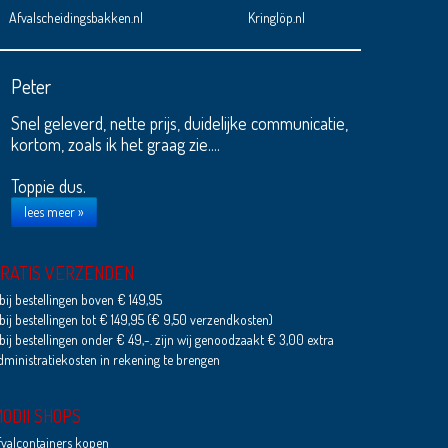
Afvalscheidingsbakken.nl
Kringlöp.nl
Peter
Snel geleverd, nette prijs, duidelijke communicatie,
kortom, zoals ik het graag zie....
Toppie dus.
lees meer »
RATIS VERZENDEN
 bij bestellingen boven € 149,95
 bij bestellingen tot € 149,95 (€ 9,50 verzendkosten)
 bij bestellingen onder € 49,-. zijn wij genoodzaakt € 3,00 extra
dministratiekosten in rekening te brengen
ODII SHOPS
fvalcontainers kopen