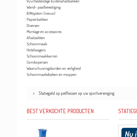
Vuurbestendige buitenafvalbakken
Wand- paalbevestiging
BINsystem (nieuw)
Papierbakken
Diversen
Montage en accessoires
Afvalzakken
Schoonmaak
Hotelwagens
Schoonmaakkarren
Combopersen
Waarschuwingsborden en veiligheid
Schoonmaakdoeken en moppen
>
Statiegeld op petflessen op uw sportvereniging
BEST VERKOCHTE PRODUCTEN
STATIEG