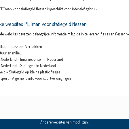
PETman voor statiegeld flessen is geschikt voor intensief gebruik.
jke websites
PETman voor statiegeld flessen
e websites bevatten belangrijke informatie m.b.t. de in te leveren flesjes en flessen 
tituut Duurzaam Verpakken
atuur en milieu
d Nederland - Innamepunten in Nederland
d Nederland - Statiegeld in Nederland
eid - Statiegeld op kleine plastic flesjes
r sport - Algemene info voor sportverenigingen
Andere websites van modii zijn: