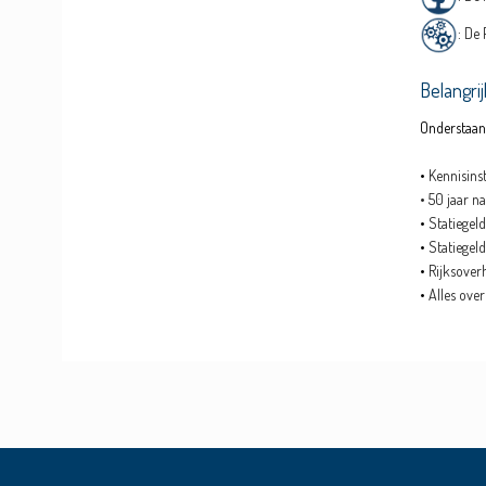
: De 
Belangri
Onderstaand
•
Kennisins
• 50 jaar n
•
Statiegel
•
Statiegel
•
Rijksoverh
•
Alles ove