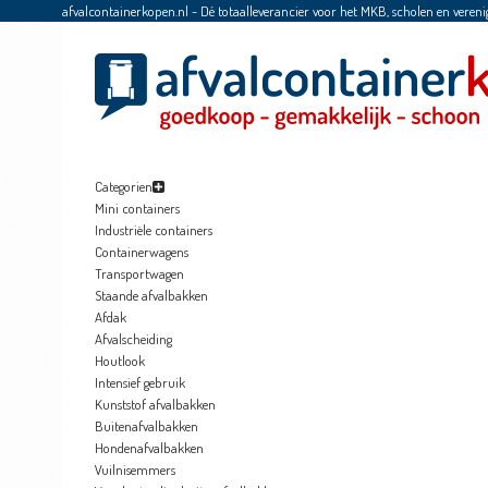
afvalcontainerkopen.nl - Dé totaalleverancier voor het MKB, scholen en vereni
Categorien
Mini containers
Industriële containers
Containerwagens
Transportwagen
Staande afvalbakken
Afdak
Afvalscheiding
Houtlook
Intensief gebruik
Kunststof afvalbakken
Buitenafvalbakken
Hondenafvalbakken
Vuilnisemmers