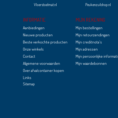
Vloerstoelmat.nl
Peukenzuilshop.nl
INFORMATIE
MIJN REKENING
Aanbiedingen
Mijn bestellingen
Nieuwe producten
Mijn retourzendingen
Beste verkochte producten
Mijn creditnota's
Onze winkels
Mijn adressen
Contact
Mijn persoonlijke informat
Algemene voorwaarden
Mijn waardebonnen
Over afvalcontainer kopen
Links
Sitemap