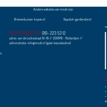
Andere websites van modii zijn:
Brievenbussen-kopen.nl
Kapstok-garderobe.nl
NEEM CONTACT OP
010- 223 53 12
adres: van de Leckestraat 16-18 // 3061PB - Rotterdam //
administratie: info@modii.nl (geen bezoekadres)
en
G
•
•
•
a