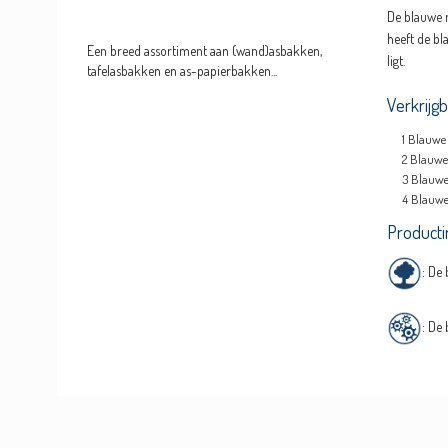
De blauwe m
heeft de bl
Een breed assortiment aan (wand)asbakken,
ligt.
tafelasbakken en as-papierbakken...
Verkrijg
Blauwe 
Blauwe 
Blauwe
Blauwe
Producti
: De
: De 