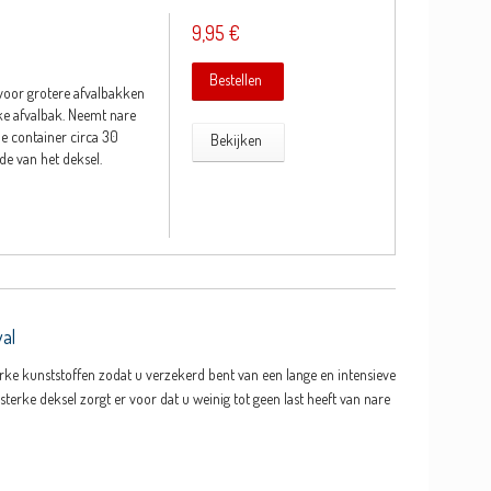
9,95 €
Bestellen
oor grotere afvalbakken
lke afvalbak. Neemt nare
de container circa 30
Bekijken
de van het deksel.
val
erke kunststoffen zodat u verzekerd bent van een lange en intensieve
terke deksel zorgt er voor dat u weinig tot geen last heeft van nare