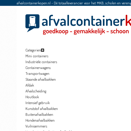
afvalcontainerkopen.nl - Dé totaalleverancier voor het MKB, scholen en vereni
Categorien
Mini containers
Industriële containers
Containerwagens
Transportwagen
Staande afvalbakken
Afdak
Afvalscheiding
Houtlook
Intensief gebruik
Kunststof afvalbakken
Buitenafvalbakken
Hondenafvalbakken
Vuilnisemmers