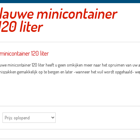
inicontainer 120 liter
uwe minicontainer 120 liter heeft u geen omkijken meer naar het opruimen van uw afval
iszakken gemakkelijk op te bergen en later -wanneer het vuil wordt opgehaald- we