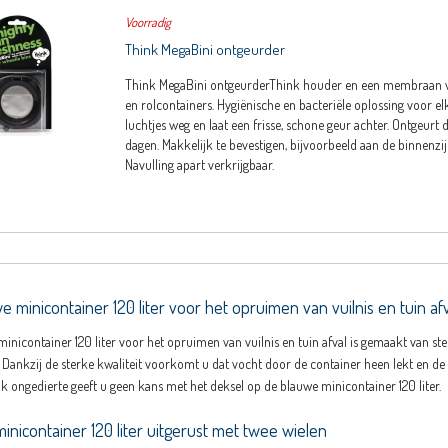
Voorradig
Think MegaBini ontgeurder
Think MegaBini ontgeurderThink houder en een membraan v
en rolcontainers. Hygiënische en bacteriële oplossing voor e
luchtjes weg en laat een frisse, schone geur achter. Ontgeurt 
dagen. Makkelijk te bevestigen, bijvoorbeeld aan de binnenzij
Navulling apart verkrijgbaar.
e minicontainer 120 liter voor het opruimen van vuilnis en tuin af
inicontainer 120 liter voor het opruimen van vuilnis en tuin afval is gemaakt van st
 Dankzij de sterke kwaliteit voorkomt u dat vocht door de container heen lekt en de s
ok ongedierte geeft u geen kans met het deksel op de blauwe minicontainer 120 liter.
inicontainer 120 liter uitgerust met twee wielen