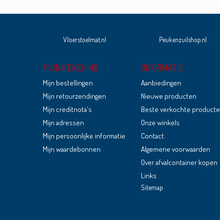
Vloerstoelmat.nl
Peukenzuilshop.nl
MIJN REKENING
INFORMATIE
Mijn bestellingen
Aanbiedingen
Mijn retourzendingen
Nieuwe producten
Mijn creditnota's
Beste verkochte product
Mijn adressen
Onze winkels
Mijn persoonlijke informatie
Contact
Mijn waardebonnen
Algemene voorwaarden
Over afvalcontainer kopen
Links
Sitemap