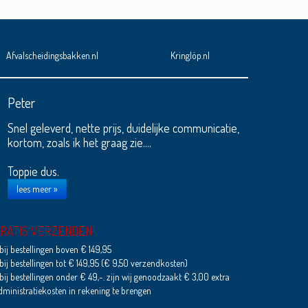
Afvalscheidingsbakken.nl
Kringlöp.nl
Peter
Snel geleverd, nette prijs, duidelijke communicatie,
kortom, zoals ik het graag zie....
Toppie dus.
lees meer »
RATIS VERZENDEN
 bij bestellingen boven € 149,95
 bij bestellingen tot € 149,95 (€ 9,50 verzendkosten)
 bij bestellingen onder € 49,-. zijn wij genoodzaakt € 3,00 extra
dministratiekosten in rekening te brengen