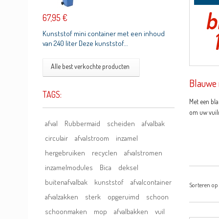
67,95 €
Kunststof mini container met een inhoud
van 240 liter Deze kunststof...
Alle best verkochte producten
Blauwe m
TAGS:
Met een bla
om uw vuiln
afval
Rubbermaid
scheiden
afvalbak
circulair
afvalstroom
inzamel
hergebruiken
recyclen
afvalstromen
inzamelmodules
Bica
deksel
buitenafvalbak
kunststof
afvalcontainer
Sorteren op
afvalzakken
sterk
opgeruimd
schoon
schoonmaken
mop
afvalbakken
vuil