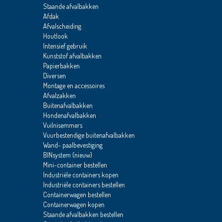
Staande afvalbakken
Afdak
Afvalscheiding
Houtlook
Intensief gebruik
Kunststof afvalbakken
Papierbakken
Diversen
Montage en accessoires
Afvalzakken
Buitenafvalbakken
Hondenafvalbakken
Vuilnisemmers
Vuurbestendige buitenafvalbakken
Wand- paalbevestiging
BINsystem (nieuw)
Mini-container bestellen
Industriële containers kopen
Industriële containers bestellen
Containerwagen bestellen
Containerwagen kopen
Staande afvalbakken bestellen