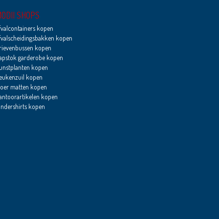
ODII SHOPS
fvalcontainers kopen
fvalscheidingsbakken kopen
rievenbussen kopen
apstok garderobe kopen
unstplanten kopen
eukenzuil kopen
loer matten kopen
antoorartikelen kopen
indershirts kopen