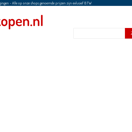
gingen
-
Alle op onze shops genoemde prijzen zijn exlusief BTW