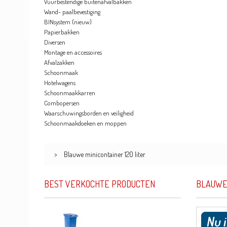
Vuurbestendige buitenafvalbakken
Wand- paalbevestiging
BINsystem (nieuw)
Papierbakken
Diversen
Montage en accessoires
Afvalzakken
Schoonmaak
Hotelwagens
Schoonmaakkarren
Combopersen
Waarschuwingsborden en veiligheid
Schoonmaakdoeken en moppen
>
Blauwe minicontainer 120 liter
BEST VERKOCHTE PRODUCTEN
BLAUWE 