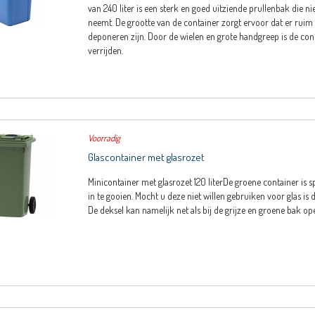
van 240 liter is een sterk en goed uitziende prullenbak die ni
neemt. De grootte van de container zorgt ervoor dat er ruim 
deponeren zijn. Door de wielen en grote handgreep is de con
verrijden.
Voorradig
Glascontainer met glasrozet
Minicontainer met glasrozet 120 literDe groene container is 
in te gooien. Mocht u deze niet willen gebruiken voor glas is
De deksel kan namelijk net als bij de grijze en groene bak 