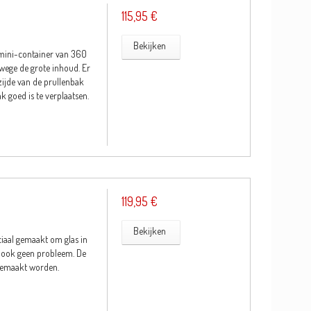
115,95 €
Bekijken
 mini-container van 360
wege de grote inhoud. Er
ijde van de prullenbak
 goed is te verplaatsen.
119,95 €
Bekijken
ciaal gemaakt om glas in
at ook geen probleem. De
ngemaakt worden.