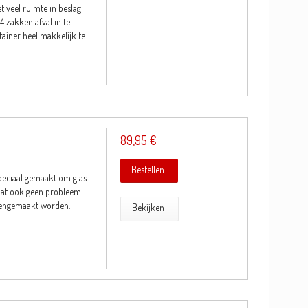
et veel ruimte in beslag
4 zakken afval in te
tainer heel makkelijk te
89,95 €
Bestellen
speciaal gemaakt om glas
 dat ook geen probleem.
opengemaakt worden.
Bekijken