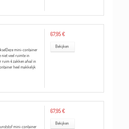
67,95 €
Bekijken
ekselDeze mini-container
 niet veel ruimte in
r ruim 4 zakken afval in
container heel makkelijk
67,95 €
Bekijken
kunststof mini-container