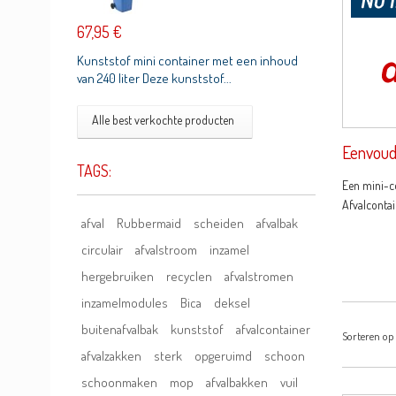
67,95 €
Kunststof mini container met een inhoud
van 240 liter Deze kunststof...
Alle best verkochte producten
Eenvoudi
TAGS:
Een mini-co
Afvalcontai
afval
Rubbermaid
scheiden
afvalbak
circulair
afvalstroom
inzamel
hergebruiken
recyclen
afvalstromen
inzamelmodules
Bica
deksel
buitenafvalbak
kunststof
afvalcontainer
Sorteren op
afvalzakken
sterk
opgeruimd
schoon
schoonmaken
mop
afvalbakken
vuil