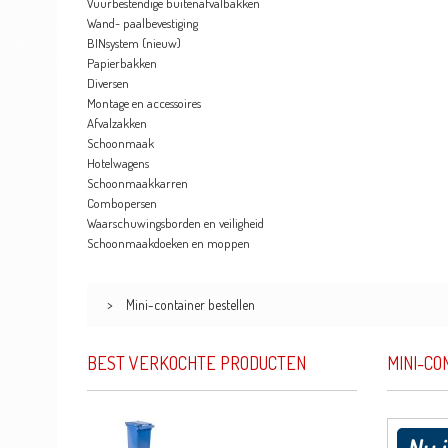
Vuurbestendige buitenafvalbakken
Wand- paalbevestiging
BINsystem (nieuw)
Papierbakken
Diversen
Montage en accessoires
Afvalzakken
Schoonmaak
Hotelwagens
Schoonmaakkarren
Combopersen
Waarschuwingsborden en veiligheid
Schoonmaakdoeken en moppen
>
Mini-container bestellen
BEST VERKOCHTE PRODUCTEN
MINI-CO