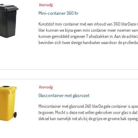
Voorradig
Mini-container 360 ltr
Kunststof mini container met een inhoud van 360 literDeze
liter kunnen we bijna geen mini container meer noemen van
kunnen gemiddeld ongeveer 7 afvalzakken in. Aan de achterz
bevinden zich twee stevige handvaten waardoor de prullenbak
Voorradig
Glascontainer met glasrozet
Minicontainer met glasrozet 240 literDe gele container is spe
te gooien. Mocht u deze niet willen gebruiken voor glas is d
deksel kan namelijk net als bij de grijze en groene bak ope