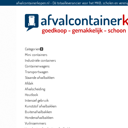
afvalcontainerkopen.nl - Dé totaalleverancier voor het MKB, scholen en vereni
Categorien
Mini containers
Industriële containers
Containerwagens
Transportwagen
Staande afvalbakken
Afdak
Afvalscheiding
Houtlook
Intensief gebruik
Kunststof afvalbakken
Buitenafvalbakken
Hondenafvalbakken
Vuilnisemmers