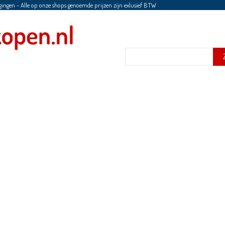
gingen
-
Alle op onze shops genoemde prijzen zijn exlusief BTW